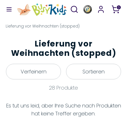
Direkt
Durchsuchen
Suchen
0
zum
Sie
Inhalt
unseren
Suchen
Durchsuchen
Lieferung vor Weihnachten (stopped)
Shop
Sie
unseren
Lieferung vor
Shop
Weihnachten (stopped)
Verfeinern
Sortieren
28 Produkte
Es tut uns leid, aber Ihre Suche nach Produkten
hat keine Treffer ergeben.