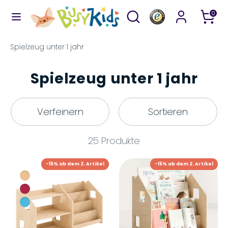
Direkt
Durchsuchen
Suchen
0
zum
Sie
Inhalt
unseren
Suchen
Durchsuchen
Spielzeug unter 1 jahr
Shop
Sie
unseren
Spielzeug unter 1 jahr
Shop
Verfeinern
Sortieren
25 Produkte
-15% ab dem 2. Artikel
-15% ab dem 2. Artikel