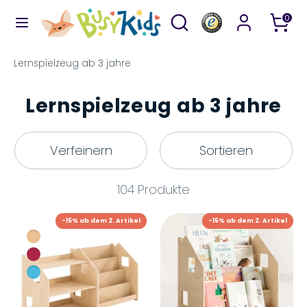
Direkt
Durchsuchen
Suchen
0
zum
Sie
Inhalt
unseren
Suchen
Durchsuchen
Lernspielzeug ab 3 jahre
Shop
Sie
unseren
Lernspielzeug ab 3 jahre
Shop
Verfeinern
Sortieren
104 Produkte
-15% ab dem 2. Artikel
-15% ab dem 2. Artikel