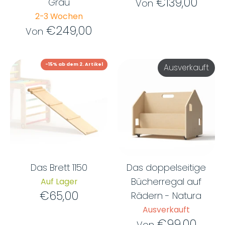
€139,00
Grau
Von
2-3 Wochen
€249,00
Von
-15% ab dem 2. Artikel
Ausverkauft
Das Brett 1150
Das doppelseitige
Bücherregal auf
Auf Lager
€65,00
Rädern - Natura
Ausverkauft
€99,00
Von