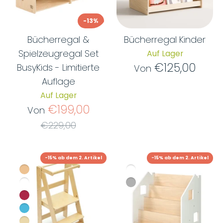
-13%
Bücherregal &
Bücherregal Kinder
Spielzeugregal Set
Auf Lager
€125,00
BusyKids - Limitierte
Von
Auflage
Auf Lager
Normaler
€199,00
Von
Preis
€229,00
-15% ab dem 2. Artikel
-15% ab dem 2. Artikel