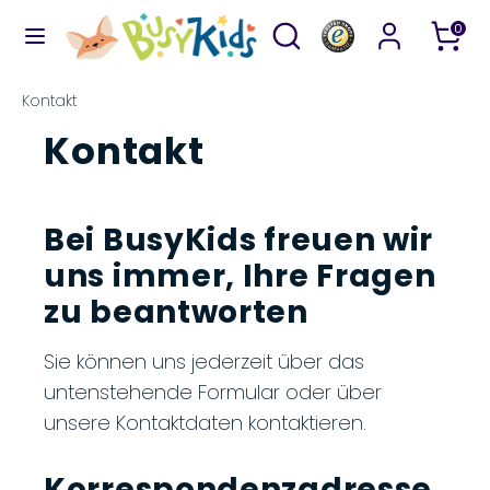
Direkt
Durchsuchen
Suchen
0
zum
Sie
Inhalt
unseren
Suchen
Durchsuchen
Kontakt
Shop
Sie
Kontakt
unseren
Shop
Bei BusyKids freuen wir
uns immer, Ihre Fragen
zu beantworten
Sie können uns jederzeit über das
untenstehende Formular oder über
unsere Kontaktdaten kontaktieren.
Korrespondenzadresse