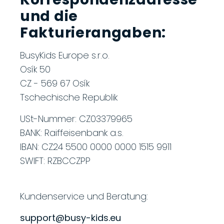
und die
Fakturierangaben:
BusyKids Europe s.r.o.
Osík 50
CZ - 569 67 Osík
Tschechische Republik
USt-Nummer: CZ03379965
BANK: Raiffeisenbank a.s.
IBAN: CZ24 5500 0000 0000 1515 9911
SWIFT: RZBCCZPP
Kundenservice und Beratung:
support@busy-kids.eu