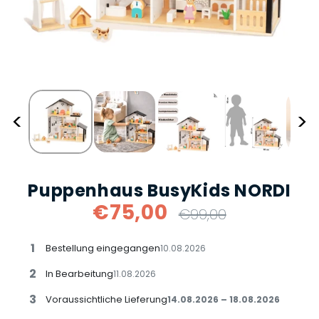
<
>
Puppenhaus BusyKids NORDI
€75,00
Normaler
€99,00
Preis
1
Bestellung eingegangen
10.08.2026
2
In Bearbeitung
11.08.2026
3
Voraussichtliche Lieferung
14.08.2026 – 18.08.2026