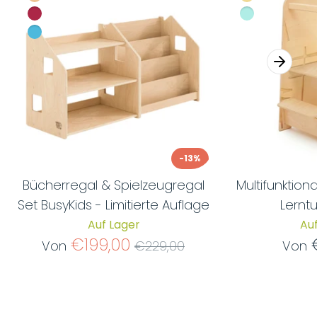
-13%
Bücherregal & Spielzeugregal
Multifunktio
Set BusyKids - Limitierte Auflage
Lerntu
Auf Lager
Auf
Normaler
€199,00
Von
€229,00
Von
Preis