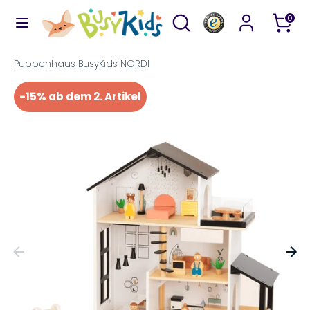
Direkt
Durchsuchen
Suchen
0
zum
Sie
Inhalt
unseren
Suchen
Durchsuchen
Puppenhaus BusyKids NORDI
Shop
Sie
-15% ab dem 2. Artikel
unseren
Shop