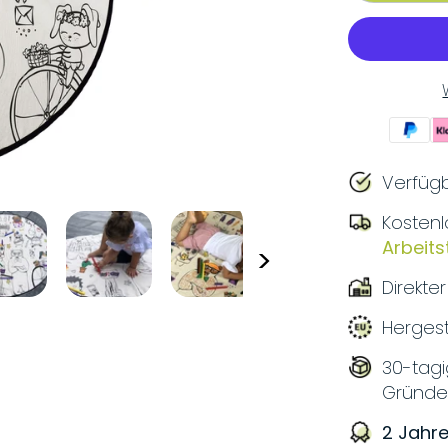
Verfügb
Kostenl
Arbeit
>
Direkte
Hergest
30-tag
Gründ
2 Jahre