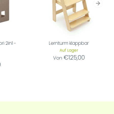
i 2in1 -
Lernturm klappbar
Auf Lager
€125,00
Von
0