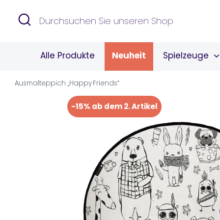
Direkt
Suchen
Durchsuchen
zum
Sie
Inhalt
unseren
Alle Produkte
Neuheit
Spielzeuge
Shop
Ausmalteppich „Happy Friends“
-15% ab dem 2. Artikel