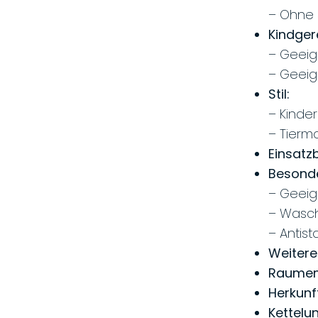
– Ohne 
Kindger
– Geeig
– Geeig
Stil:
– Kinde
– Tierm
Einsatz
Besonde
– Geeig
– Wasc
– Antist
Weitere
Raumem
Herkunf
Kettelu