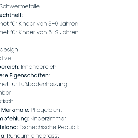
Schwermetalle
echtheit:
net für Kinder von 3–6 Jahren
net für Kinder von 6–9 Jahren
rdesign
otive
bereich:
Innenbereich
re Eigenschaften:
net für Fußbodenheizung
hbar
atisch
 Merkmale:
Pflegeleicht
pfehlung:
Kinderzimmer
tsland:
Tschechische Republik
ng:
Rundum eingefasst