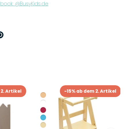
book: @BusyKids.de
ttern
Pinnen
n
2. Artikel
-15% ab dem 2. Artikel