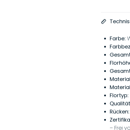
Techni
Farbe:
W
Farbbez
Gesamt
Florhöh
Gesamt
Material
Materia
Flortyp:
Qualitä
Rücken:
Zertifik
– Frei v