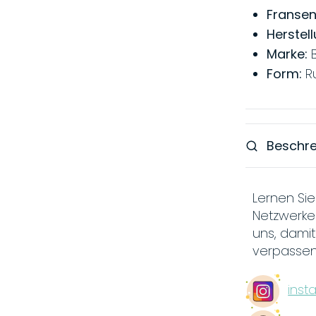
Fransen
Herstel
Marke:
B
Form:
R
Beschr
Lernen Sie
Netzwerke
uns, damit
verpassen
inst