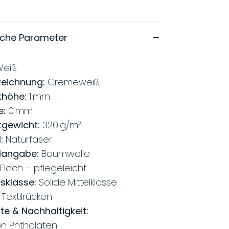
sche Parameter
eiß
eichnung:
Cremeweiß
höhe:
1 mm
e:
0 mm
gewicht:
320 g/m²
:
Naturfaser
langabe:
Baumwolle
Flach – pflegeleicht
tsklasse:
Solide Mittelklasse
Textilrücken
ate & Nachhaltigkeit:
on Phthalaten