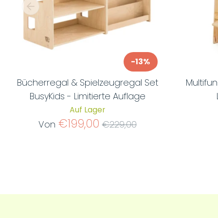
-13%
Bücherregal & Spielzeugregal Set
Multifu
BusyKids - Limitierte Auflage
Auf Lager
Normaler
€199,00
Von
€229,00
Preis