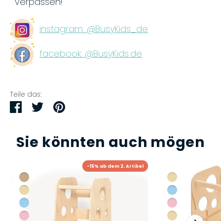
verpassen!
instagram: @BusyKids_de
facebook: @BusyKids.de
Teile das:
Teilen
Twittern
Pinnen
Sie könnten auch mögen
-15% ab dem 2. Artikel