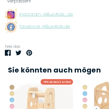
verpassen!
instagram: @BusyKids_de
facebook: @BusyKids.de
Teile das:
Teilen
Twittern
Pinnen
Sie könnten auch mögen
-15% ab dem 2. Artikel