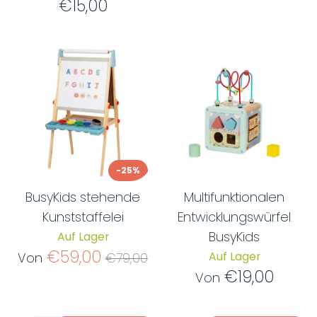
€15,00
-25%
BusyKids stehende
Multifunktionalen
Kunststaffelei
Entwicklungswürfel
BusyKids
Auf Lager
Normaler
€59,00
Auf Lager
Von
€79,00
Preis
€19,00
Von