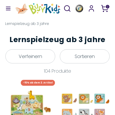
Direkt
Durchsuchen
Suchen
0
zum
Sie
Inhalt
unseren
Suchen
Durchsuchen
Lernspielzeug ab 3 jahre
Shop
Sie
unseren
Lernspielzeug ab 3 jahre
Shop
Verfeinern
Sortieren
104 Produkte
-15% ab dem 2. Artikel