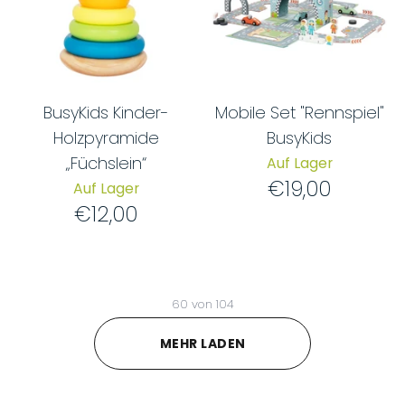
BusyKids Kinder-
Mobile Set "Rennspiel"
Holzpyramide
BusyKids
„Füchslein“
Auf Lager
€19,00
Auf Lager
€12,00
60
von
104
MEHR LADEN