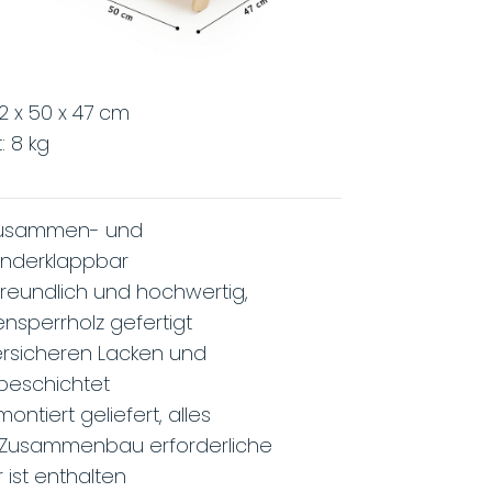
Sek
2 x 50 x 47 cm
: 8 kg
 zusammen- und
nderklappbar
reundlich und hochwertig,
ensperrholz gefertigt
dersicheren Lacken und
beschichtet
ontiert geliefert, alles
 Zusammenbau erforderliche
 ist enthalten