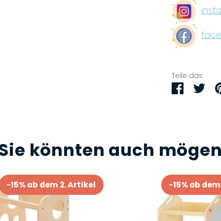
inst
face
Teile das:
Teilen
Twi
Sie könnten auch möge
-15% ab dem 2. Artikel
-15% ab dem 