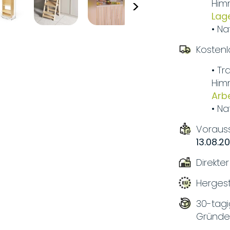
>
Him
Lag
• Na
Kostenl
• Tr
Him
Arb
• Na
Vorauss
13.08.2
Direkte
Hergest
30-tag
Gründ