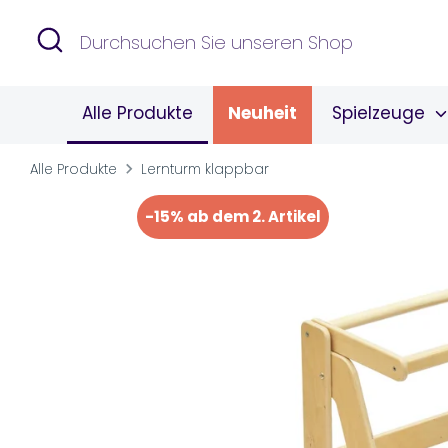
Direkt
Suchen
Durchsuchen
zum
Sie
Inhalt
unseren
Alle Produkte
Neuheit
Spielzeuge
Shop
Alle Produkte
Lernturm klappbar
-15% ab dem 2. Artikel