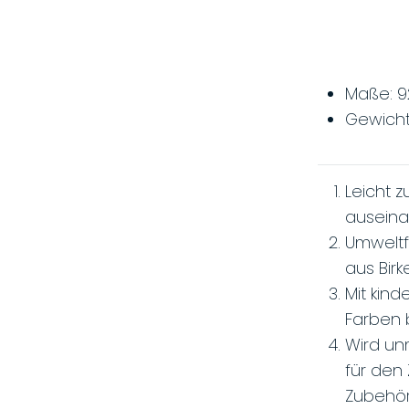
1 :
23 :
27 :
11
Tage :
St :
Min :
Maße: 9
MEHR ERFAHREN
Gewicht
Leicht
auseina
Umweltf
aus Birk
Mit kin
Farben 
Wird unm
für den
Zubehör