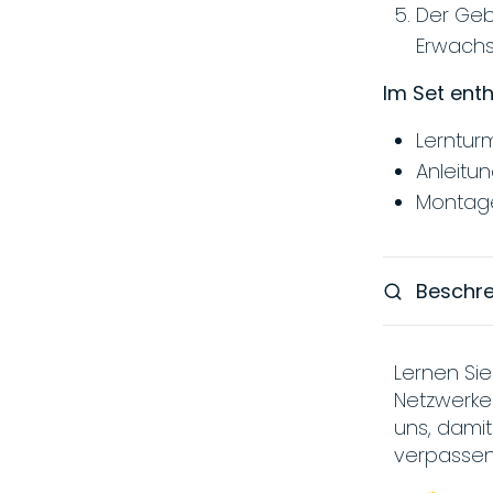
Der Geb
Erwach
Im Set enth
Lerntur
Anleitu
Montag
Beschr
Lernen Sie
Netzwerke
uns, damit
verpassen