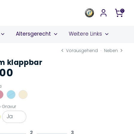
0
Altersgerecht
Weitere Links
Vorausgehend
Neben
m klappbar
,00
Normaler
Preis
a
e Gravur
Ja
2
3