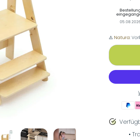
Bestellun
eingegang
05.08.202
⚠️
Natura
: Vo
iedergabe
Verfügb
• Tr