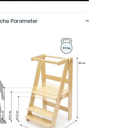
sche Parameter
it 21%
aukel
er
00