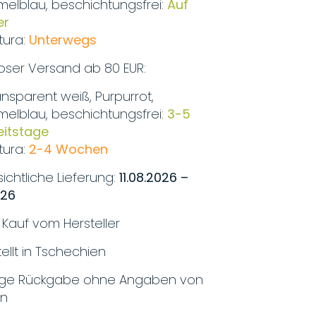
melblau, beschichtungsfrei:
Auf
er
tura:
Unterwegs
oser Versand ab 80 EUR:
ansparent weiß, Purpurrot,
melblau, beschichtungsfrei:
3-5
eitstage
tura:
2-4 Wochen
ichtliche Lieferung:
11.08.2026 –
026
r Kauf vom Hersteller
ellt in Tschechien
ige Rückgabe ohne Angaben von
en