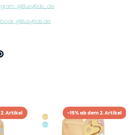
agram: @BusyKids_de
book: @BusyKids.de
ttern
Pinnen
n
2. Artikel
-15% ab dem 2. Artikel