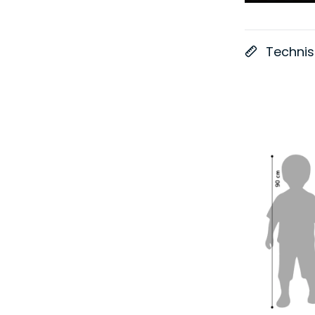
Techni
Produkt der Woche m
Rabatt
Balancewippe/Rocker Sch
€59,00
Normal
€75,
Preis