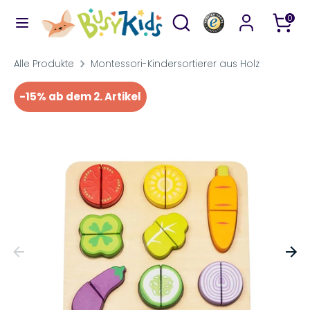
Direkt
Durchsuchen
Suchen
0
zum
Sie
Inhalt
unseren
Suchen
Durchsuchen
Alle Produkte
Montessori-Kindersortierer aus Holz
Shop
Sie
-15% ab dem 2. Artikel
unseren
Shop