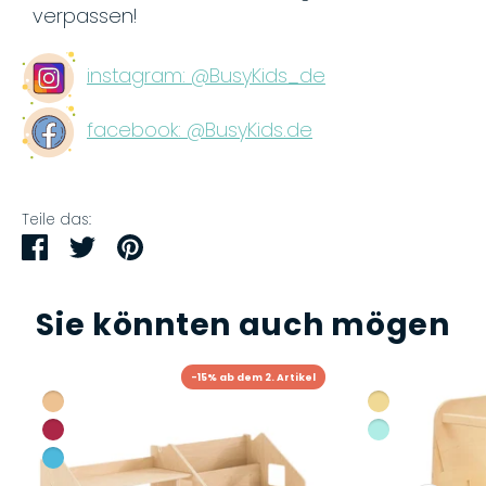
verpassen!
instagram: @BusyKids_de
facebook: @BusyKids.de
Teile das:
Teilen
Twittern
Pinnen
Sie könnten auch mögen
-15% ab dem 2. Artikel