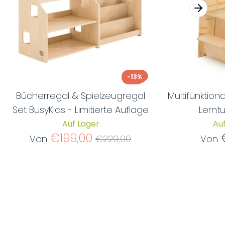
-13%
Bücherregal & Spielzeugregal
Multifunktio
Set BusyKids - Limitierte Auflage
Lerntu
Auf Lager
Auf
Normaler
€199,00
Von
€229,00
Von
Preis