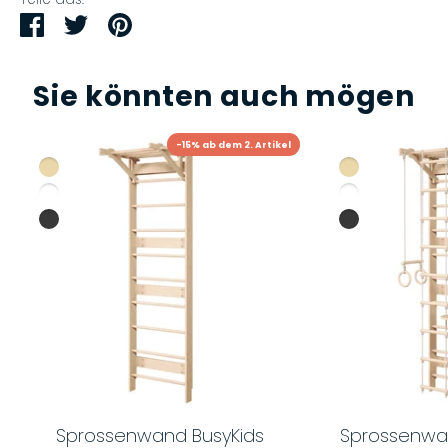
Teilen
Twittern
Pinnen
Sie könnten auch mögen
-15% ab dem 2. Artikel
Sprossenwand BusyKids
Sprossenwa