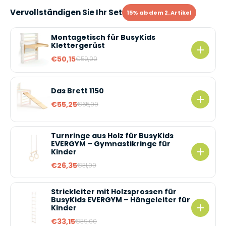
Vervollständigen Sie Ihr Set
15% ab dem 2. Artikel
Montagetisch für BusyKids
Klettergerüst
€50,15
€59,00
Das Brett 1150
€55,25
€65,00
Turnringe aus Holz für BusyKids
EVERGYM – Gymnastikringe für
Kinder
€26,35
€31,00
Strickleiter mit Holzsprossen für
BusyKids EVERGYM – Hängeleiter für
Kinder
€33,15
€39,00