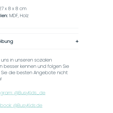
 27 x 8 x 8 cm
ien:
MDF, Holz
eibung
 uns in unseren sozialen
n besser kennen und folgen Sie
 Sie die besten Angebote nicht
!
agram: @BusyKids_de
book: @BusyKids.de