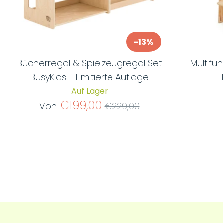
-13%
Bücherregal & Spielzeugregal Set
Multifu
BusyKids - Limitierte Auflage
Auf Lager
Normaler
€199,00
Von
€229,00
Preis