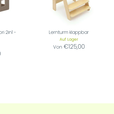
i 2in1 -
Lernturm klappbar
Auf Lager
€125,00
Von
0