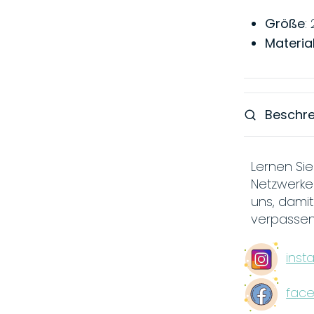
Größe
:
Material
Beschr
Lernen Sie
Netzwerke
uns, damit
verpassen
inst
face