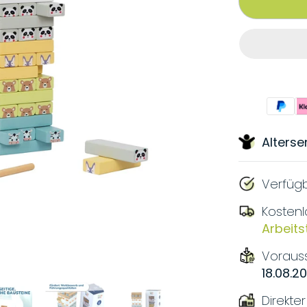
Alters
Verfügb
Kostenl
Arbeit
Vorauss
18.08.2
Direkte