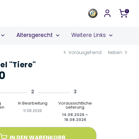
0
Altersgerecht
Weitere Links
Vorausgehend
Neben
el "Tiere"
0
2
3
g
In Bearbeitung
Voraussichtliche
en
Lieferung
11.08.2026
6
14.08.2026 –
18.08.2026
IN DEN WARENKORB