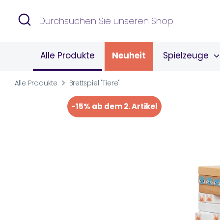
Direkt
Suchen
Durchsuchen
zum
Sie
Inhalt
unseren
Alle Produkte
Neuheit
Spielzeuge
Shop
Alle Produkte
Brettspiel "Tiere"
-15% ab dem 2. Artikel