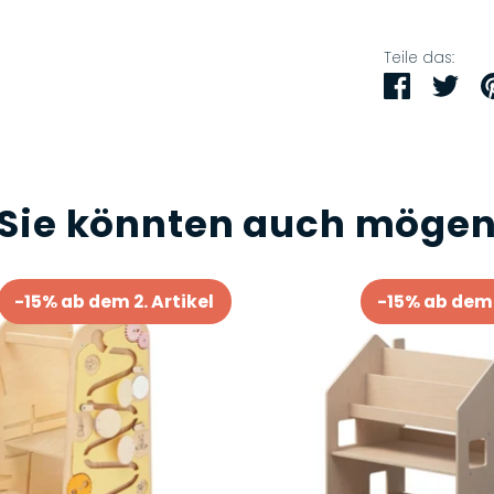
Teile das:
Teilen
Twi
Sie könnten auch möge
-15% ab dem 2. Artikel
-15% ab dem 